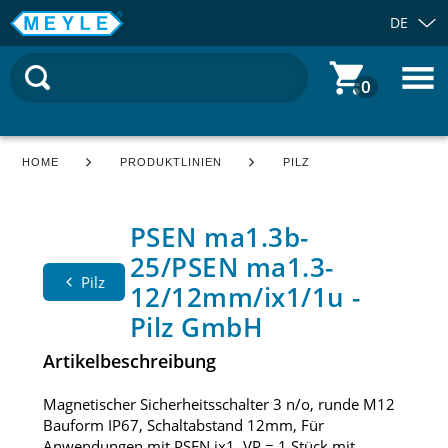
DE
0
HOME
PRODUKTLINIEN
PILZ
PSEN ma1.3b-
25/PSEN ma1.3-
Pilz
12/12mm/ix1/1u -
Pilz GmbH
Artikelbeschreibung
Magnetischer Sicherheitsschalter 3 n/o, runde M12
Bauform IP67, Schaltabstand 12mm, Für
Anwendungen mit PSEN ix1, VP = 1 Stück mit