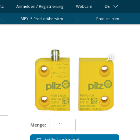
tz
Anmelden / Registrierung
Webcam
DE
MEYLE Produktübersicht
Produktlinien
0
Menge:
Artikel anfragen!