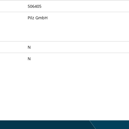
506405
Pilz GmbH
N
N