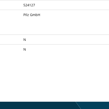
524127
Pilz GmbH
N
N