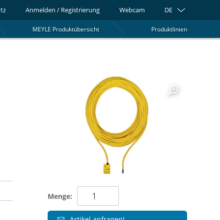
tz
Anmelden / Registrierung
Webcam
DE
MEYLE Produktübersicht
Produktlinien
0
Menge:
Artikel anfragen!