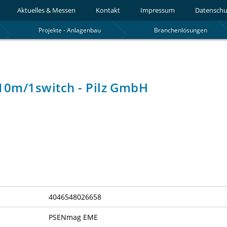
Aktuelles & Messen
Kontakt
Impressum
Datenschu
Projekte - Anlagenbau
Branchenlösungen
10m/1switch - Pilz GmbH
4046548026658
PSENmag EME