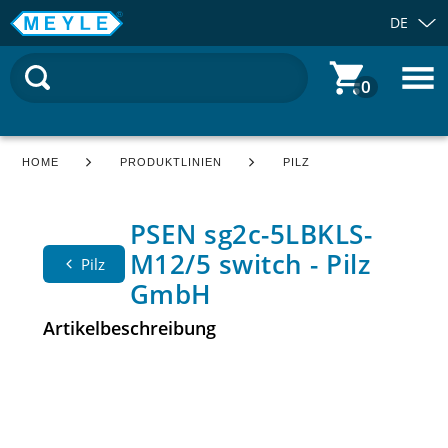
DE
0
HOME
PRODUKTLINIEN
PILZ
PSEN sg2c-5LBKLS-
M12/5 switch - Pilz
Pilz
GmbH
Artikelbeschreibung