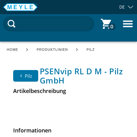
DE
0
HOME
PRODUKTLINIEN
PILZ
PSENvip RL D M - Pilz
Pilz
GmbH
Artikelbeschreibung
Informationen