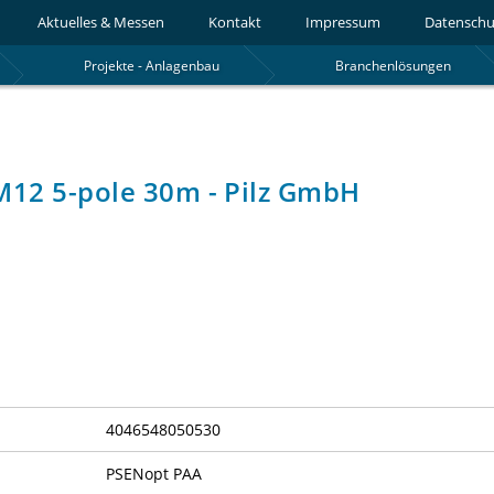
Aktuelles & Messen
Kontakt
Impressum
Datenschu
Projekte - Anlagenbau
Branchenlösungen
 M12 5-pole 30m - Pilz GmbH
4046548050530
PSENopt PAA