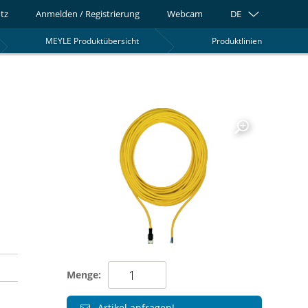
tz
Anmelden / Registrierung
Webcam
DE
MEYLE Produktübersicht
Produktlinien
0
Menge:
Artikel anfragen!