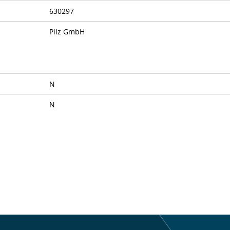
630297
Pilz GmbH
N
N