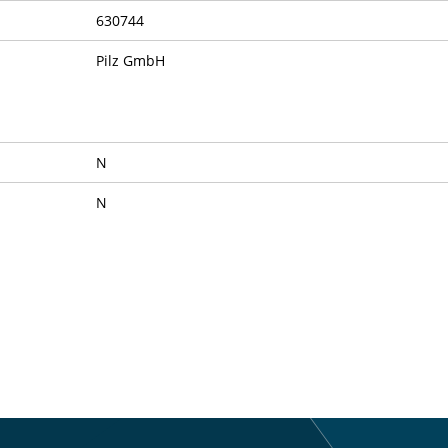
630744
Pilz GmbH
N
N