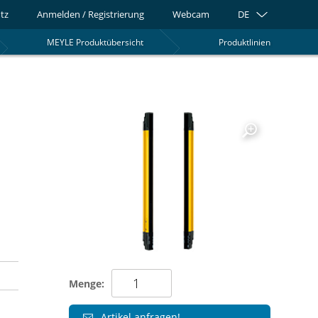
tz
Anmelden / Registrierung
Webcam
DE
MEYLE Produktübersicht
Produktlinien
0
Menge:
Artikel anfragen!