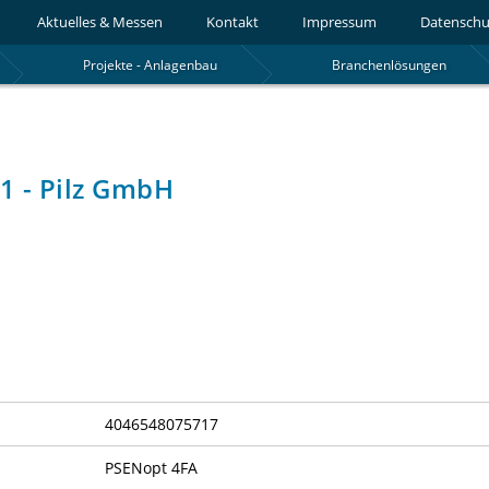
Aktuelles & Messen
Kontakt
Impressum
Datenschu
Projekte - Anlagenbau
Branchenlösungen
1 - Pilz GmbH
4046548075717
PSENopt 4FA