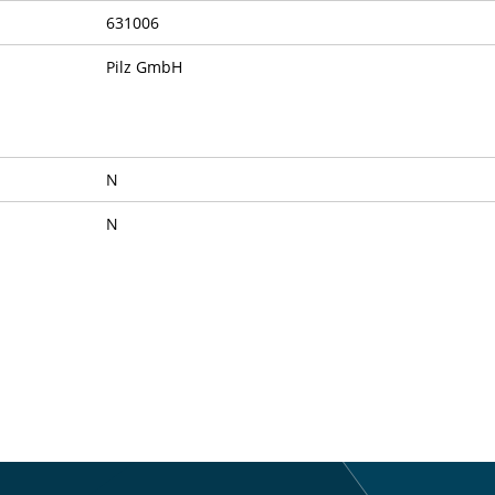
631006
Pilz GmbH
N
N