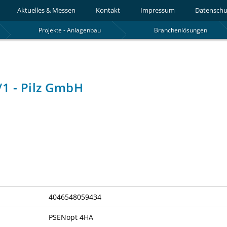
Aktuelles & Messen
Kontakt
Impressum
Datenschu
Projekte - Anlagenbau
Branchenlösungen
1 - Pilz GmbH
4046548059434
PSENopt 4HA