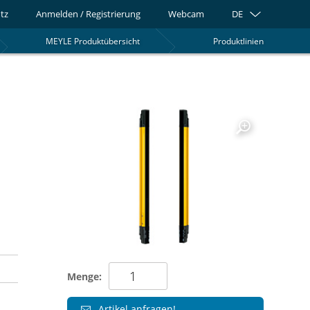
tz
Anmelden / Registrierung
Webcam
DE
MEYLE Produktübersicht
Produktlinien
0
Menge:
Artikel anfragen!