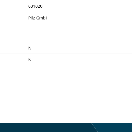
631020
Pilz GmbH
N
N