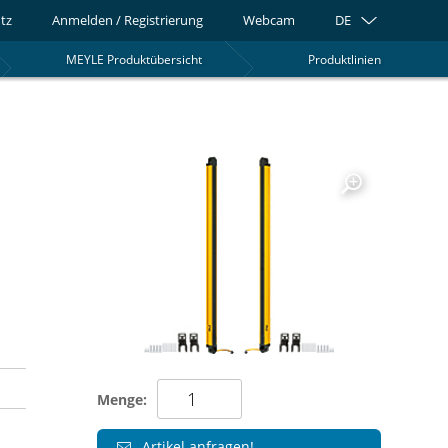
tz
Anmelden / Registrierung
Webcam
DE
MEYLE Produktübersicht
Produktlinien
0
Menge:
Artikel anfragen!