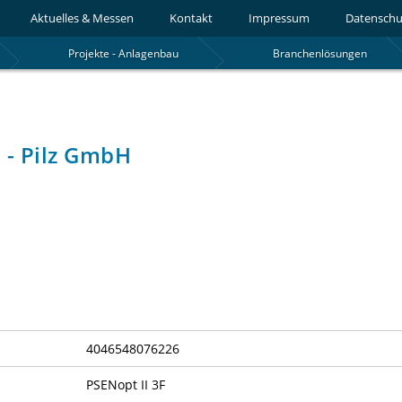
Aktuelles & Messen
Kontakt
Impressum
Datenschu
Projekte - Anlagenbau
Branchenlösungen
 - Pilz GmbH
4046548076226
PSENopt II 3F