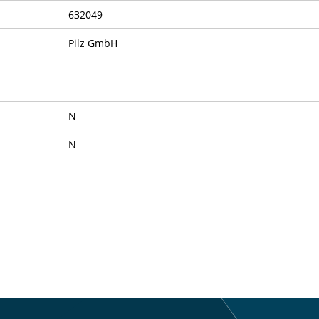
632049
Pilz GmbH
N
N