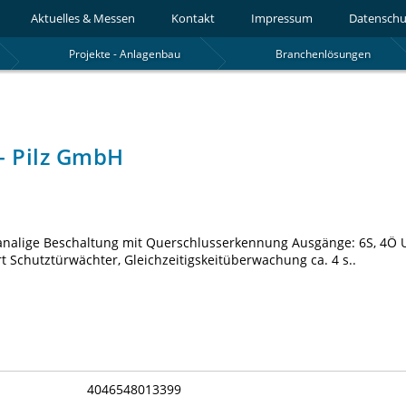
Aktuelles & Messen
Kontakt
Impressum
Datenschu
Projekte - Anlagenbau
Branchenlösungen
- Pilz GmbH
-kanalige Beschaltung mit Querschlusserkennung Ausgänge: 6S, 4Ö 
 Schutztürwächter, Gleichzeitigskeitüberwachung ca. 4 s..
4046548013399