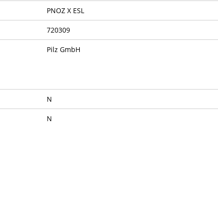
PNOZ X ESL
720309
Pilz GmbH
N
N