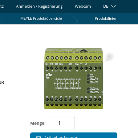
tz
Anmelden / Registrierung
Webcam
DE
MEYLE Produktübersicht
Produktlinien
0
UB
Menge:
Artikel anfragen!