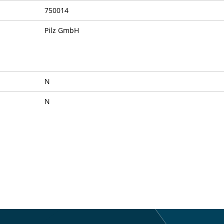
750014
Pilz GmbH
N
N