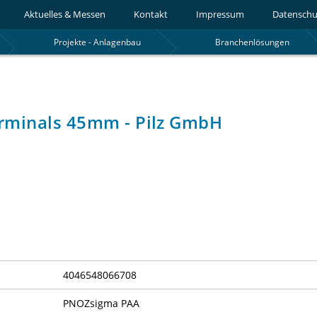
Aktuelles & Messen
Kontakt
Impressum
Datenschu
Projekte - Anlagenbau
Branchenlösungen
rminals 45mm - Pilz GmbH
4046548066708
PNOZsigma PAA