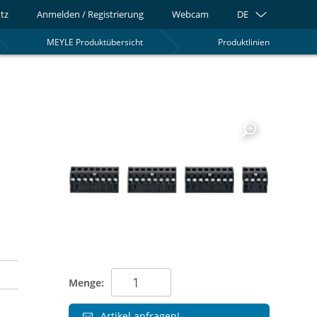
tz
Anmelden / Registrierung
Webcam
DE
MEYLE Produktübersicht
Produktlinien
0
Menge:
Artikel anfragen!