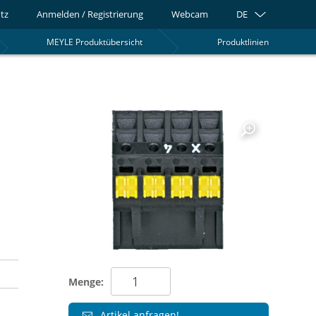
tz
Anmelden / Registrierung
Webcam
DE
MEYLE Produktübersicht
Produktlinien
0
Menge:
Artikel anfragen!