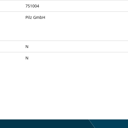
751004
Pilz GmbH
N
N