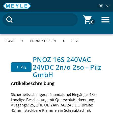
DE
0
HOME
PRODUKTLINIEN
PILZ
PNOZ 16S 240VAC
24VDC 2n/o 2so - Pilz
Pilz
GmbH
Artikelbeschreibung
Sicherheitsschaltgerät (standalone) Eingänge: 1/2-
kanalige Beschaltung mit Querschlußerkennung
Ausgänge: 2S, 2HL UB 240V AC/24V DC, Breite:
45mm, steckbare Klemmen in Schraubtechnik