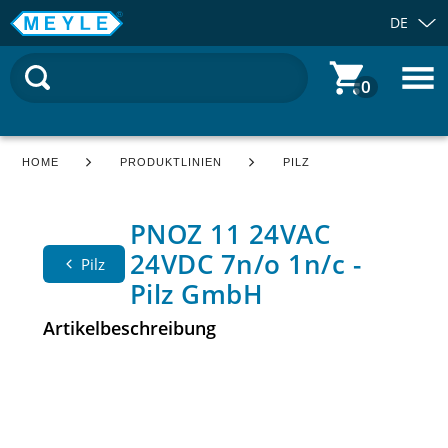
DE
0
HOME
PRODUKTLINIEN
PILZ
PNOZ 11 24VAC
24VDC 7n/o 1n/c -
Pilz
Pilz GmbH
Artikelbeschreibung