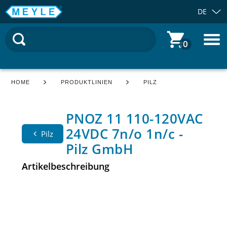
DE
0
HOME
PRODUKTLINIEN
PILZ
PNOZ 11 110-120VAC
24VDC 7n/o 1n/c -
Pilz
Pilz GmbH
Artikelbeschreibung