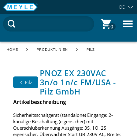
DE
0
HOME
PRODUKTLINIEN
PILZ
PNOZ EX 230VAC
3n/o 1n/c FM/USA -
Pilz
Pilz GmbH
Artikelbeschreibung
Sicherheitsschaltgerät (standalone) Eingänge: 2-
kanalige Beschaltung (eigensicher) mit
Querschlußerkennung Ausgänge: 3S, 1Ö, 2S
eigensicher. Überwachter Start UB 230V AC, Breite: