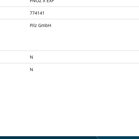
PNOZ X EXP
774141
Pilz GmbH
N
N