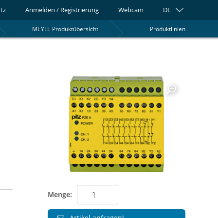
tz
Anmelden / Registrierung
Webcam
DE
MEYLE Produktübersicht
Produktlinien
0
Menge:
Artikel anfragen!