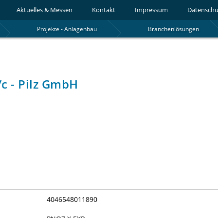
Aktuelles & Messen
Kontakt
Impressum
Datenschu
Projekte - Anlagenbau
Branchenlösungen
c - Pilz GmbH
4046548011890