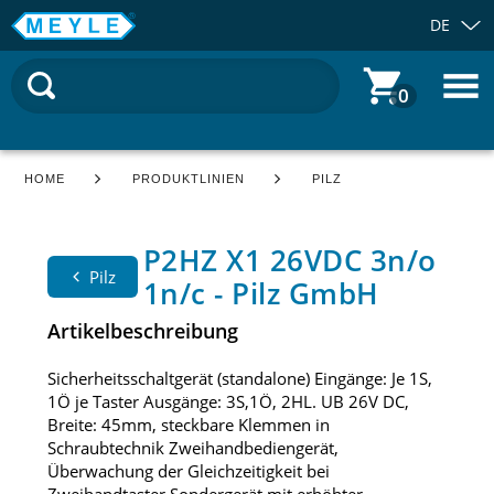
DE
0
HOME
PRODUKTLINIEN
PILZ
P2HZ X1 26VDC 3n/o
Pilz
1n/c - Pilz GmbH
Artikelbeschreibung
Sicherheitsschaltgerät (standalone) Eingänge: Je 1S,
1Ö je Taster Ausgänge: 3S,1Ö, 2HL. UB 26V DC,
Breite: 45mm, steckbare Klemmen in
Schraubtechnik Zweihandbediengerät,
Überwachung der Gleichzeitigkeit bei