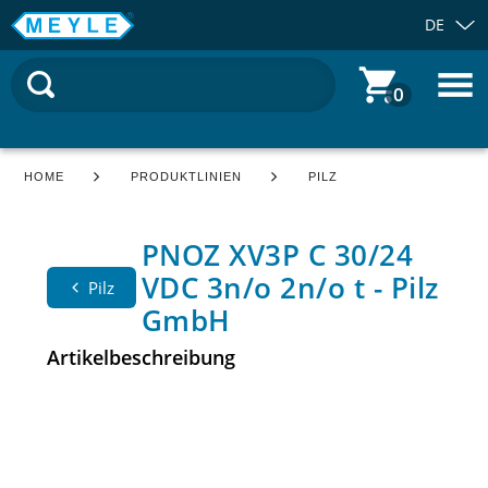
DE
0
HOME
PRODUKTLINIEN
PILZ
PNOZ XV3P C 30/24
VDC 3n/o 2n/o t - Pilz
Pilz
GmbH
Artikelbeschreibung