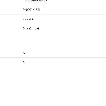
4046548009187
PNOZ X ESL
777766
Pilz GmbH
N
N