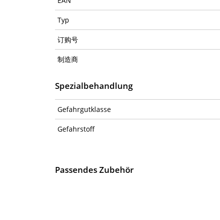
EAN
Typ
订购号
制造商
Spezialbehandlung
Gefahrgutklasse
Gefahrstoff
Passendes Zubehör