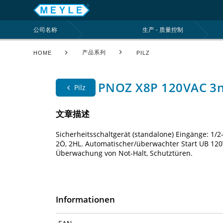
公司名称
生产 - 质量控制
产品系列
HOME
PILZ
PNOZ X8P 120VAC 3n/
Pilz
文章描述
Sicherheitsschaltgerät (standalone) Eingänge: 1
2Ö, 2HL. Automatischer/überwachter Start UB 120
Überwachung von Not-Halt, Schutztüren.
Informationen