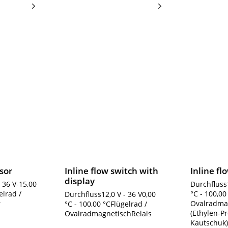
sor
Inline flow switch with
Inline fl
display
 36 V-15,00
Durchfluss1
elrad /
°C - 100,00
Durchfluss12,0 V - 36 V0,00
r
Ovalradma
°C - 100,00 °CFlügelrad /
(Ethylen-P
OvalradmagnetischRelais
Kautschuk).