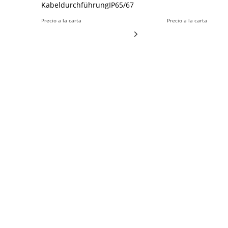
KabeldurchführungIP65/67
Precio a la carta
Precio a la carta
Inline flow switch with
PH/ORP-transm
display
Analyse2 Leiter0,0
50,00 °C4-20
Durchfluss12,0 V - 36 V0,00