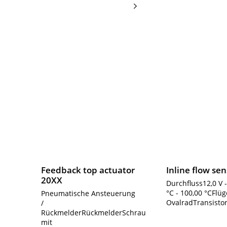
Feedback top actuator
Inline flow sen
20XX
Durchfluss12,0 V -
°C - 100,00 °CFlüg
Pneumatische Ansteuerung
OvalradTransisto
/
RückmelderRückmelderSchraubklemmen
mit