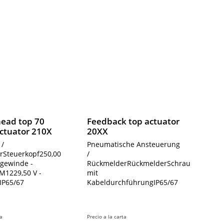
head top 70
Feedback top actuator
ctuator 210X
20XX
 /
Pneumatische Ansteuerung
rSteuerkopf250,00
/
ngewinde -
RückmelderRückmelderSchraubklemme
n
 M1229,50 V -
mit
iIP65/67
KabeldurchführungIP65/67
ta
Precio a la carta