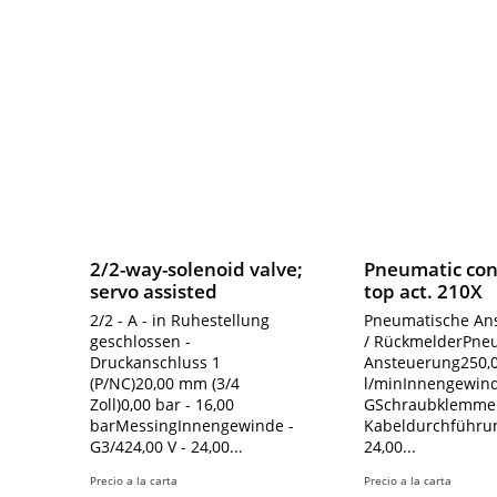
2/2-way-solenoid valve;
Pneumatic cont
servo assisted
top act. 210X
2/2 - A - in Ruhestellung
Pneumatische An
geschlossen -
/ RückmelderPne
Druckanschluss 1
Ansteuerung250,
(P/NC)20,00 mm (3/4
l/minInnengewind
Zoll)0,00 bar - 16,00
GSchraubklemme
barMessingInnengewinde -
Kabeldurchführun
G3/424,00 V - 24,00...
24,00...
Precio a la carta
Precio a la carta