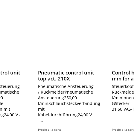
rol unit
Pneumatic control unit
Control 
top act. 210X
mm for a
steuerung
Pneumatische Ansteuerung
Steuerkopf
umatische
/ RückmelderPneumatische
Rückmelde
00
Ansteuerung250,00
l/minInne
e -
l/minSchlauchsteckverbindungSchraubklemme
GStecker -
n mit
mit
31,60 VAS-
g24,00 V -
Kabeldurchführung24,00 V
-...
Precio a la carta
Precio a la car