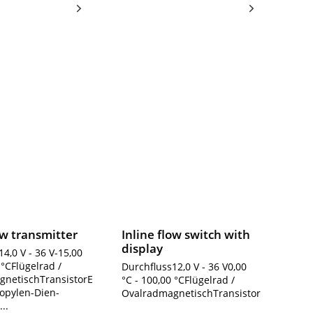
ow transmitter
Inline flow switch with
display
4,0 V - 36 V-15,00
 °CFlügelrad /
Durchfluss12,0 V - 36 V0,00
gnetischTransistorEPDM
°C - 100,00 °CFlügelrad /
ropylen-Dien-
OvalradmagnetischTransistor
..