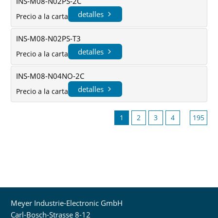
INS-M08-N02PS-2C
detalles
Precio a la carta
INS-M08-N02PS-T3
detalles
Precio a la carta
INS-M08-N04NO-2C
detalles
Precio a la carta
1
2
3
4
195
Meyer Industrie-Electronic GmbH
Carl-Bosch-Strasse 8-12