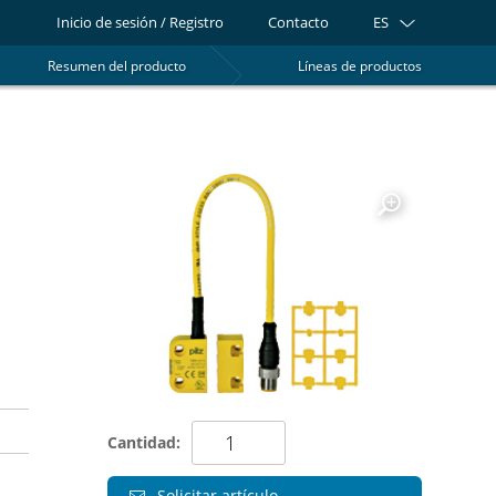
Inicio de sesión / Registro
Contacto
ES
Resumen del producto
Líneas de productos
0
Cantidad:
Solicitar artículo