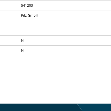
541203
Pilz GmbH
N
N