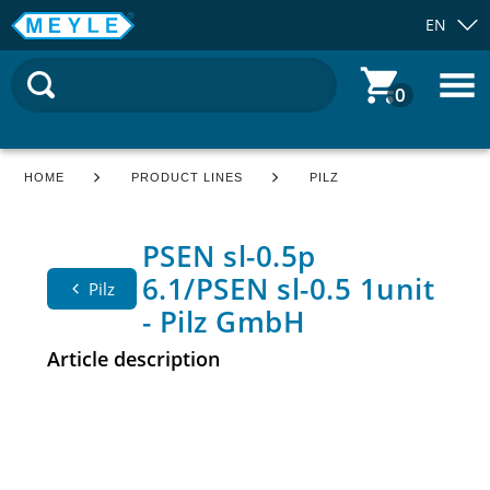
EN
0
HOME
PRODUCT LINES
PILZ
PSEN sl-0.5p
6.1/PSEN sl-0.5 1unit
Pilz
- Pilz GmbH
Article description