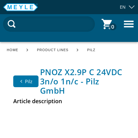
EN
0
HOME
PRODUCT LINES
PILZ
PNOZ X2.9P C 24VDC
3n/o 1n/c - Pilz
Pilz
GmbH
Article description