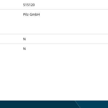
515120
Pilz GmbH
N
N