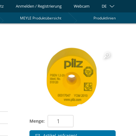
tz
Anmelden / Registrierung
Webcam
DE
MEYLE Produktübersicht
Produktlinien
0
Menge:
Artikel anfragen!