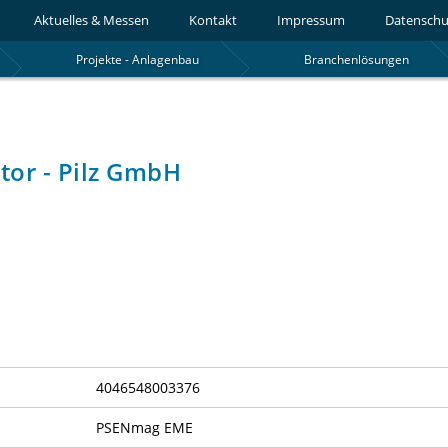
Aktuelles & Messen
Kontakt
Impressum
Datenschu
Projekte - Anlagenbau
Branchenlösungen
ator - Pilz GmbH
4046548003376
PSENmag EME