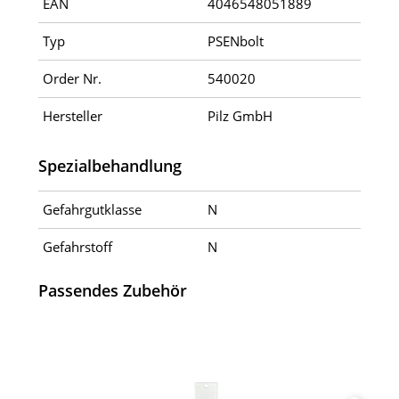
EAN
4046548051889
Typ
PSENbolt
Order Nr.
540020
Hersteller
Pilz GmbH
Spezialbehandlung
Gefahrgutklasse
N
Gefahrstoff
N
Passendes Zubehör