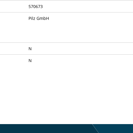
570673
Pilz GmbH
N
N