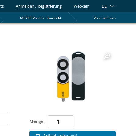
tz
Anmelden / Registrierung
Webcam
DE
MEYLE Produktübersicht
Produktlinien
0
Menge:
Artikel anfragen!