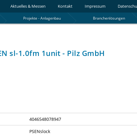
Aktuelles & Messen
Kontakt
Impressum
Datenschu
Projekte - Anlagenbau
Branchenlösungen
EN sl-1.0fm 1unit - Pilz GmbH
4046548078947
PSENslock