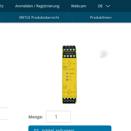
tz
Anmelden / Registrierung
Webcam
DE
MEYLE Produktübersicht
Produktlinien
0
Menge:
Artikel anfragen!