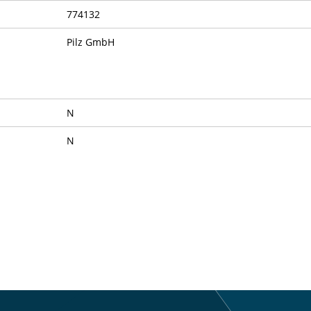
774132
Pilz GmbH
N
N