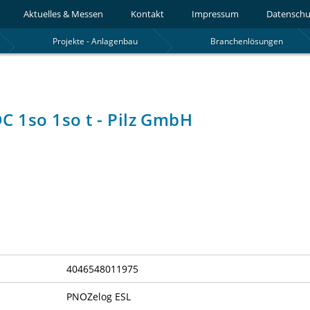
Aktuelles & Messen
Kontakt
Impressum
Datenschu
Projekte - Anlagenbau
Branchenlösungen
 1so 1so t - Pilz GmbH
4046548011975
PNOZelog ESL