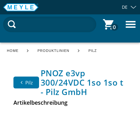
DE
0
HOME
PRODUKTLINIEN
PILZ
PNOZ e3vp
300/24VDC 1so 1so t
Pilz
- Pilz GmbH
Artikelbeschreibung