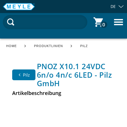
DE
0
HOME
PRODUKTLINIEN
PILZ
PNOZ X10.1 24VDC
6n/o 4n/c 6LED - Pilz
Pilz
GmbH
Artikelbeschreibung