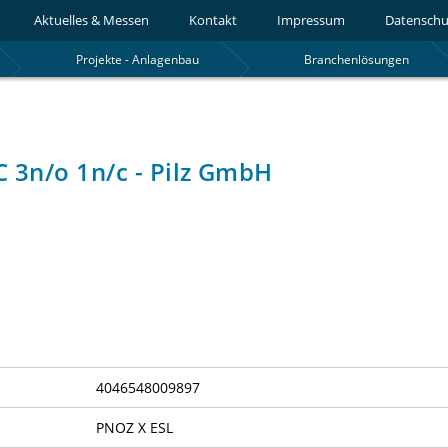
Aktuelles & Messen
Kontakt
Impressum
Datenschu
Projekte - Anlagenbau
Branchenlösungen
3n/o 1n/c - Pilz GmbH
4046548009897
PNOZ X ESL