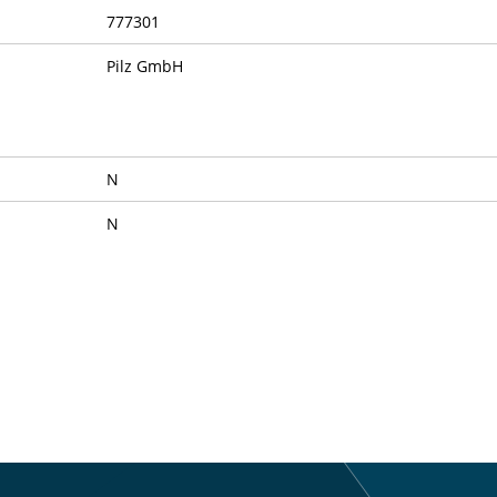
777301
Pilz GmbH
N
N