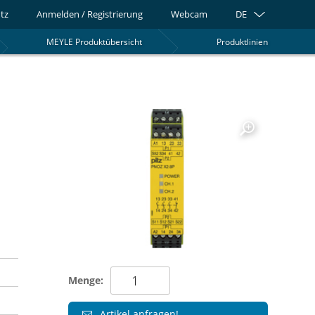
tz
Anmelden / Registrierung
Webcam
DE
MEYLE Produktübersicht
Produktlinien
0
Menge:
Artikel anfragen!