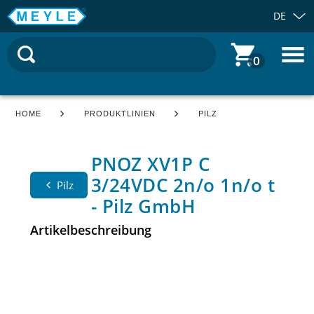
DE
0
HOME
PRODUKTLINIEN
PILZ
PNOZ XV1P C
3/24VDC 2n/o 1n/o t
Pilz
- Pilz GmbH
Artikelbeschreibung