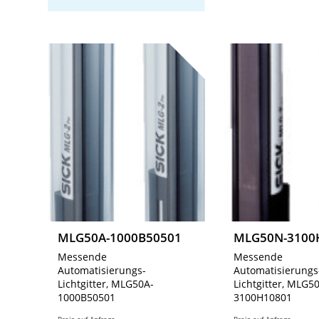
MLG50A-1000B50501
MLG50N-3100
Messende
Messende
Automatisierungs-
Automatisierungs
Lichtgitter, MLG50A-
Lichtgitter, MLG5
1000B50501
3100H10801