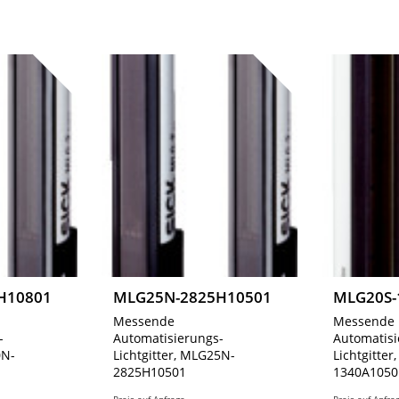
H10801
MLG25N-2825H10501
MLG20S-
Messende
Messende
-
Automatisierungs-
Automatisi
0N-
Lichtgitter, MLG25N-
Lichtgitte
2825H10501
1340A1050