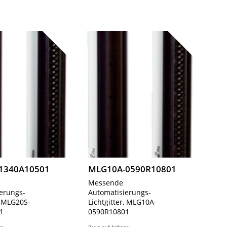
1340A10501
MLG10A-0590R10801
Messende
erungs-
Automatisierungs-
r, MLG20S-
Lichtgitter, MLG10A-
1
0590R10801