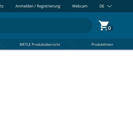
tz
Anmelden / Registrierung
Webcam
DE
0
MEYLE Produktübersicht
Produktlinien