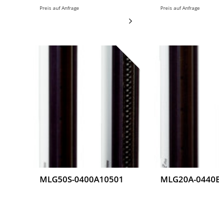
Preis auf Anfrage
Preis auf Anfrage
MLG50S-0400A10501
MLG20A-0440
Messende
Messende
Automatisierungs-
Automatisierungs
Lichtgitter, MLG50S-
Lichtgitter, MLG2