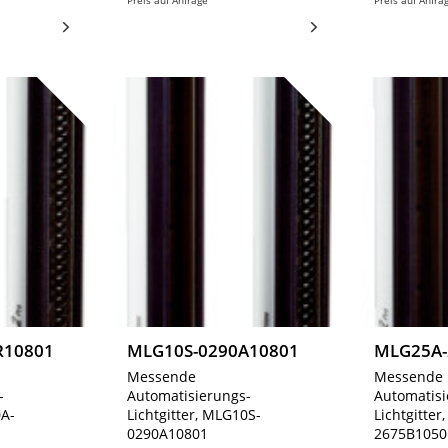
Preis auf Anfrage
Preis auf Anfra
R10801
MLG10S-0290A10801
MLG25A-
Messende
Messende
-
Automatisierungs-
Automatisi
0A-
Lichtgitter, MLG10S-
Lichtgitte
0290A10801
2675B1050