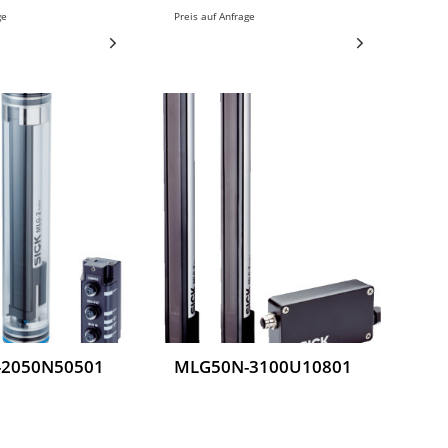
ge
Preis auf Anfrage
2050N50501
MLG50N-3100U10801
Messende
erungs-
Automatisierungs-
r, MLG50N-
Lichtgitter, MLG50N-