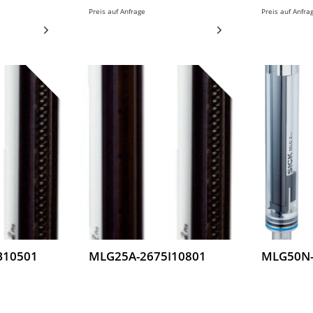
Preis auf Anfrage
Preis auf Anfra
B10501
MLG25A-2675I10801
MLG50N-
Messende
Messende
-
Automatisierungs-
Automatisi
0A-
Lichtgitter, MLG25A-
Lichtgitte