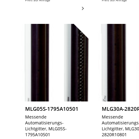
Preis auf Anfrage
Preis auf Anfrage
MLG05S-1795A10501
MLG30A-2820
Messende
Messende
Automatisierungs-
Automatisierungs
Lichtgitter, MLG05S-
Lichtgitter, MLG3
1795A10501
2820R10801