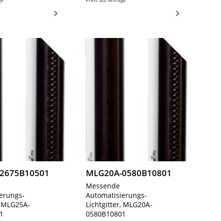
ge
Preis auf Anfrage
2675B10501
MLG20A-0580B10801
Messende
erungs-
Automatisierungs-
r, MLG25A-
Lichtgitter, MLG20A-
1
0580B10801