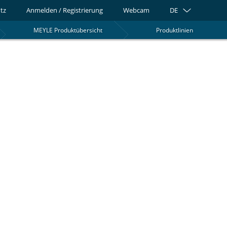
tz
Anmelden / Registrierung
Webcam
DE
MEYLE Produktübersicht
Produktlinien
0