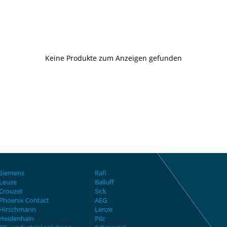
Keine Produkte zum Anzeigen gefunden
Siemens
Rafi
Leuze
Balluff
Crouzet
Sick
Phoenix Contact
AEG
Hirschmann
Lenze
Heidenhain
Pilz