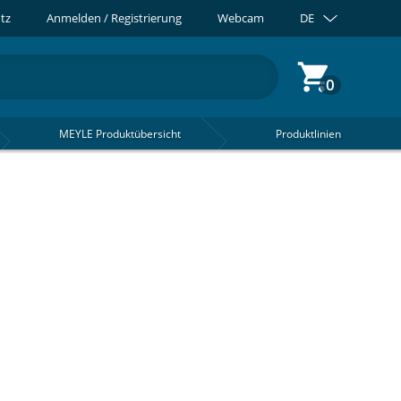
tz
Anmelden / Registrierung
Webcam
DE
0
MEYLE Produktübersicht
Produktlinien