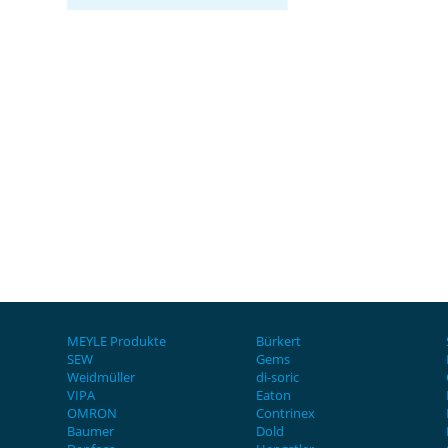
MEYLE Produkte
Bürkert
SEW
Gems
Weidmüller
di-soric
VIPA
Eaton
OMRON
Contrinex
Baumer
Dold