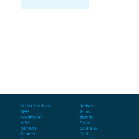
MEYLE Produkte
Bürkert
SEW
Gems
Weidmüller
di-soric
VIPA
Eaton
OMRON
Contrinex
Baumer
Dold