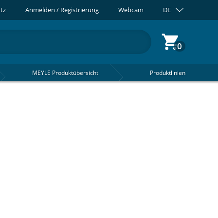
tz
Anmelden / Registrierung
Webcam
DE
0
MEYLE Produktübersicht
Produktlinien