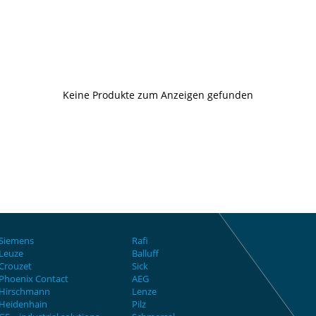
Keine Produkte zum Anzeigen gefunden
Siemens
Rafi
Leuze
Balluff
Crouzet
Sick
Phoenix Contact
AEG
Hirschmann
Lenze
Heidenhain
Pilz