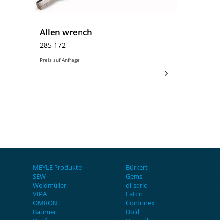
Allen wrench
285-172
Preis auf Anfrage
MEYLE Produkte
Bürkert
SEW
Gems
Weidmüller
di-soric
VIPA
Eaton
OMRON
Contrinex
Baumer
Dold