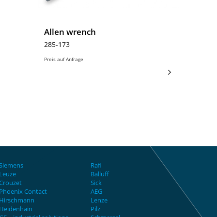
Allen wrench
285-173
Preis auf Anfrage
Siemens
Rafi
Leuze
Balluff
Crouzet
Sick
Phoenix Contact
AEG
Hirschmann
Lenze
Heidenhain
Pilz