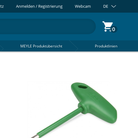
tz
Anmelden / Registrierung
Webcam
DE
0
MEYLE Produktübersicht
Produktlinien