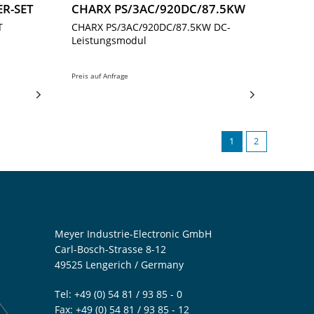
R-SET
CHARX PS/3AC/920DC/87.5KW
T
CHARX PS/3AC/920DC/87.5KW DC-
Leistungsmodul
Preis auf Anfrage
1
2
Meyer Industrie-Electronic GmbH
Carl-Bosch-Strasse 8-12
49525 Lengerich / Germany
Tel: +49 (0) 54 81 / 93 85 - 0
Fax: +49 (0) 54 81 / 93 85 - 12