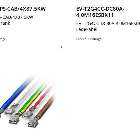
PS-CAB/4X87.5KW
EV-T2G4CC-DC80A-
4,0M16ESBK11
S-CAB/4X87.5KW
hrank
EV-T2G4CC-DC80A-4,0M16ESB
Ladekabel
frage
Preis auf Anfrage