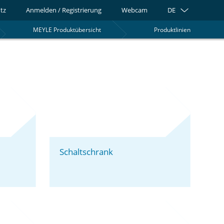
tz
Anmelden / Registrierung
Webcam
DE
MEYLE Produktübersicht
Produktlinien
0
Schaltschrank