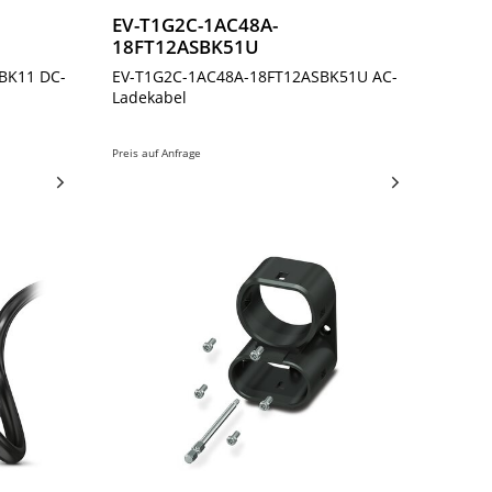
EV-T1G2C-1AC48A-
18FT12ASBK51U
BK11 DC-
EV-T1G2C-1AC48A-18FT12ASBK51U AC-
Ladekabel
Preis auf Anfrage