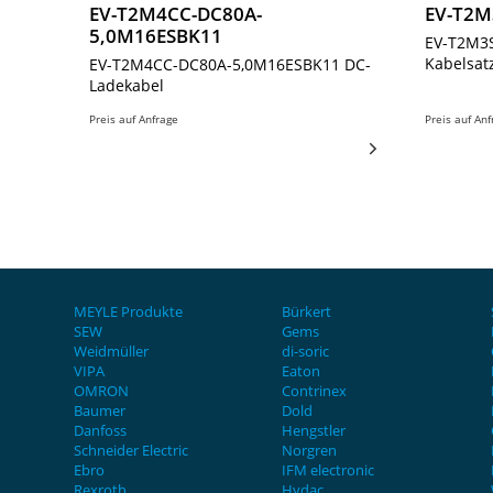
EV-T2M4CC-DC80A-
EV-T2M
5,0M16ESBK11
EV-T2M3
Kabelsat
EV-T2M4CC-DC80A-5,0M16ESBK11 DC-
Ladekabel
Preis auf Anfrage
Preis auf An
MEYLE Produkte
Bürkert
SEW
Gems
Weidmüller
di-soric
VIPA
Eaton
OMRON
Contrinex
Baumer
Dold
Danfoss
Hengstler
Schneider Electric
Norgren
Ebro
IFM electronic
Rexroth
Hydac