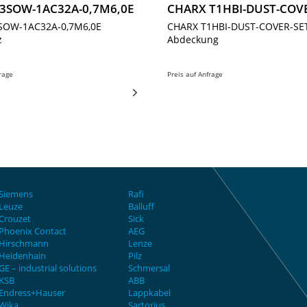
3SOW-1AC32A-0,7M6,0E
CHARX T1HBI-DUST-COVE
SOW-1AC32A-0,7M6,0E
CHARX T1HBI-DUST-COVER-SE
z
Abdeckung
frage
Preis auf Anfrage
Siemens
Rafi
Leuze
Balluff
Crouzet
Sick
Phoenix Contact
AEG
Hirschmann
Lenze
Heidenhain
Pilz
GE – industrial solutions
Schmersal
KSB
ABB
Endress+Hauser
Lappkabel
Wika
Sartorius