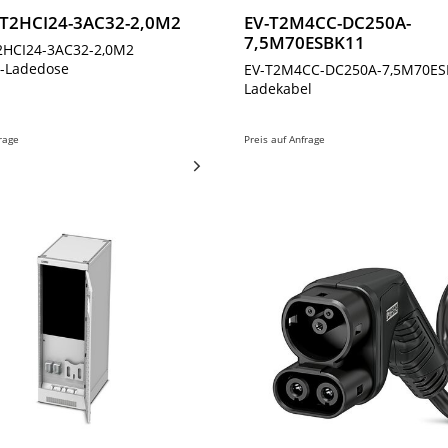
T2HCI24-3AC32-2,0M2
EV-T2M4CC-DC250A-
7,5M70ESBK11
2HCI24-3AC32-2,0M2
g-Ladedose
EV-T2M4CC-DC250A-7,5M70ES
Ladekabel
frage
Preis auf Anfrage